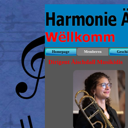
Direkt zum Seiteninhalt
Homepage
Memberen
Geschi
▼
Dirigent Äischdall Musikidis