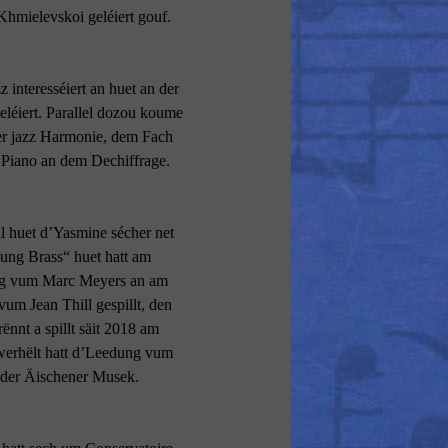
hmielevskoi geléiert gouf.
 interesséiert an huet an der
léiert. Parallel dozou koume
der jazz Harmonie, dem Fach
Piano an dem Dechiffrage.
l huet d’Yasmine sécher net
oung Brass“ huet hatt am
ng vum Marc Meyers an am
um Jean Thill gespillt, den
nt a spillt säit 2018 am
werhëlt hatt d’Leedung vum
 der Äischener Musek.