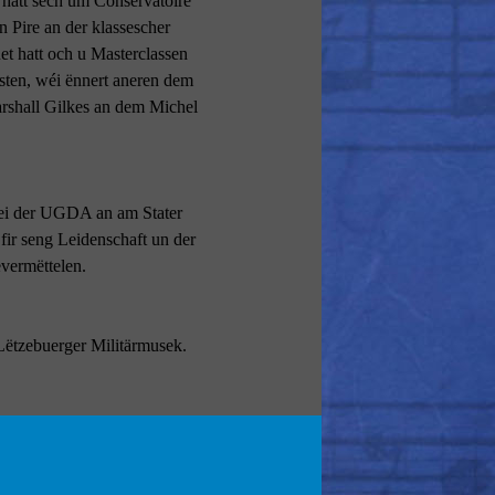
 hatt sech um Conservatoire
n Pire an der klassescher
t hatt och u Masterclassen
ten, wéi ënnert aneren dem
arshall Gilkes an dem Michel
ei der UGDA an am Stater
fir seng Leidenschaft un der
vermëttelen.
 Lëtzebuerger Militärmusek.