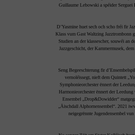
Guillaume Lebowski a spéider Serguei K
D’Yasmine huet sech och scho fréi fir Jazz
Klass vum Gast Waltzing Jazztrombonn ge
Studien an der klassescher, souwéi an 
Jazzgeschicht, der Kammermusek, dem 
Seng Begeeschterung fir d’Ensembelspil
vernoléissegt, nieft dem Quintett „Y
Symphonieorchester ënnert der Leedu
Harmonieorchester ënnert der Leedung v
Ensembel „Drop&Dowidder“ matgegrën
„Äischdall Alphornensembel“. 2021 iw
neigegrënnte Jugendensembel vun