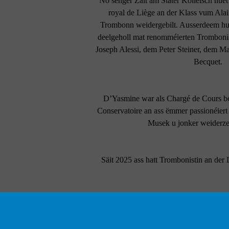
No senger Zäit am Stater Kolléisch huet
royal de Liège an der Klass vum Alai
Trombonn weidergebilt. Ausserdeem hue
deelgeholl mat renomméierten Trombonis
Joseph Alessi, dem Peter Steiner, dem M
Becquet.
D’Yasmine war als Chargé de Cours b
Conservatoire an ass ëmmer passionéiert 
Musek u jonker weiderze
Säit 2025 ass hatt Trombonistin an der