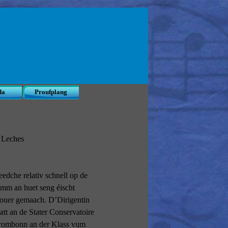
da
Proufplang
 Leches
edche relativ schnell op de
m an huet seng éischt
ouer gemaach. D’Dirigentin
tt an de Stater Conservatoire
Trombonn an der Klass vum